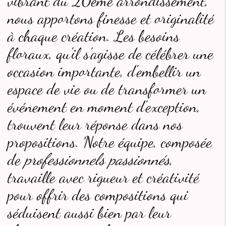
vibrant du 20ème arrondissement,
nous apportons finesse et originalité
à chaque création. Les besoins
floraux, qu'il s'agisse de célébrer une
occasion importante, d'embellir un
espace de vie ou de transformer un
événement en moment d'exception,
trouvent leur réponse dans nos
propositions. Notre équipe, composée
de
professionnels passionnés
,
travaille avec rigueur et créativité
pour offrir des compositions qui
séduisent aussi bien par leur