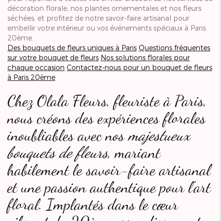
décoration florale, nos plantes ornementales et nos fleurs
séchées, et profitez de notre savoir-faire artisanal pour
embellir votre intérieur ou vos événements spéciaux à Paris
20ème.
Des bouquets de fleurs uniques à Paris
Questions fréquentes
sur votre bouquet de fleurs
Nos solutions florales pour
chaque occasion
Contactez-nous pour un bouquet de fleurs
à Paris 20ème
Chez Olala Fleurs, fleuriste à Paris,
nous créons des expériences florales
inoubliables avec nos
majestueux
bouquets de fleurs
, mariant
habilement le savoir-faire artisanal
et une passion authentique pour l'art
floral. Implantés dans le cœur